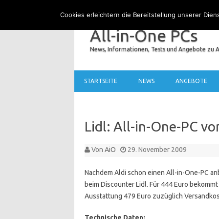
Cookies erleichtern die Bereitstellung unserer Die
All-in-One PCs
News, Informationen, Tests und Angebote zu A
STARTSEITE
NEWS
ANGEBOTE
Lidl: All-in-One-PC vo
Von
AiO
29. November 2009
Nachdem Aldi schon einen All-in-One-PC anb
beim Discounter Lidl. Für 444 Euro bekomm
Ausstattung 479 Euro zuzüglich Versandkos
Technische Daten: