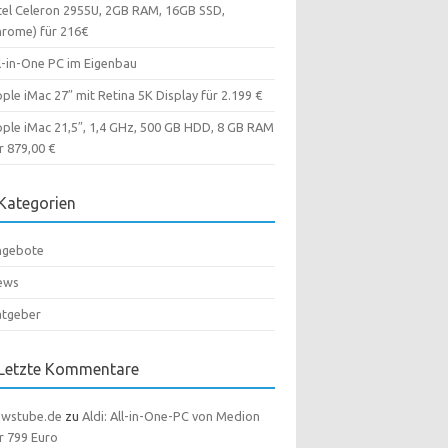
tel Celeron 2955U, 2GB RAM, 16GB SSD,
rome) für 216€
l-in-One PC im Eigenbau
ple iMac 27″ mit Retina 5K Display für 2.199 €
ple iMac 21,5″, 1,4 GHz, 500 GB HDD, 8 GB RAM
r 879,00 €
Kategorien
ngebote
ews
atgeber
Letzte Kommentare
ewstube.de
zu
Aldi: All-in-One-PC von Medion
r 799 Euro