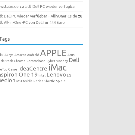
ewstube.de
zu
Lidl: Dell PC wieder verfügbar
dl: Dell PC wieder verfügbar - AllinOnePCs.de
zu
dl: All-in-One-PC von Dell für 444 Euro
Tags
APPLE
ku
Akoya
Amazon
Android
Asus
Dell
ack Brook
Chrome
Chromebase
Cyber Monday
iMac
IdeaCentre
eTop
Game
nspiron One 19
Lenovo
Intel
LG
edion
MSI
Nvidia
Retina
Shuttle
Spiele