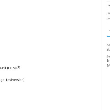
n
Li
Li
Ak
Bl
Ee
I
M
(1)
 Bit (OEM)
age-Testversion)