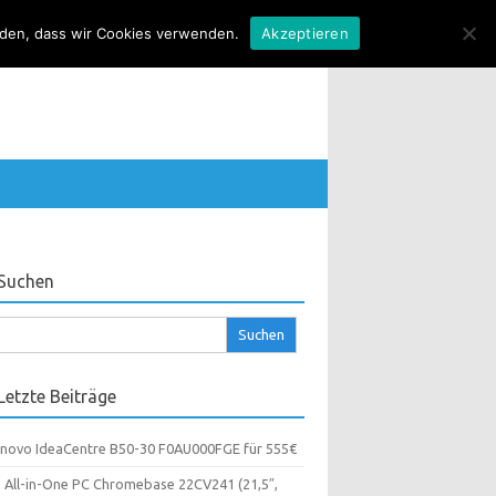
anden, dass wir Cookies verwenden.
Akzeptieren
Suchen
chen
ch:
Letzte Beiträge
novo IdeaCentre B50-30 F0AU000FGE für 555€
 All-in-One PC Chromebase 22CV241 (21,5″,