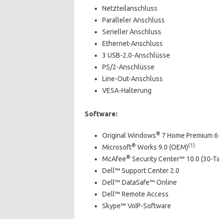
Netzteilanschluss
Paralleler Anschluss
Serieller Anschluss
Ethernet-Anschluss
3 USB-2.0-Anschlüsse
PS/2-Anschlüsse
Line-Out-Anschluss
VESA-Halterung
Software:
®
Original Windows
7 Home Premium 64
®
(1)
Microsoft
Works 9.0 (OEM)
®
McAfee
Security Center™ 10.0 (30-T
Dell™ Support Center 2.0
Dell™ DataSafe™ Online
Dell™ Remote Access
Skype™ VoIP-Software