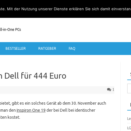
nste. Mit der Nutzung unserer Dienste erklären Sie sich damit einverst
ll-in-One PCs
Zum Inhalt springen
BESTSELLER
RATGEBER
FAQ
n Dell für 444 Euro
Su
1
na
ietet, gibt es ein solches Gerät ab dem 30. November auch
t man den
Inspiron One 19
der bei Dell bei identischer
ten kostet.
Le
LG