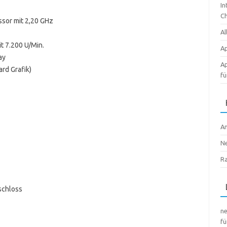
In
Ch
sor mit 2,20 GHz
Al
t 7.200 U/Min.
Ap
ay
Ap
d Grafik)
fü
A
N
R
schloss
n
fü