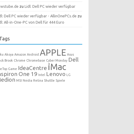
ewstube.de
zu
Lidl: Dell PC wieder verfügbar
dl: Dell PC wieder verfügbar - AllinOnePCs.de
zu
dl: All-in-One-PC von Dell für 444 Euro
Tags
APPLE
ku
Akoya
Amazon
Android
Asus
Dell
ack Brook
Chrome
Chromebase
Cyber Monday
iMac
IdeaCentre
eTop
Game
nspiron One 19
Lenovo
Intel
LG
edion
MSI
Nvidia
Retina
Shuttle
Spiele