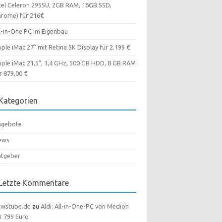
tel Celeron 2955U, 2GB RAM, 16GB SSD,
rome) für 216€
l-in-One PC im Eigenbau
ple iMac 27″ mit Retina 5K Display für 2.199 €
ple iMac 21,5″, 1,4 GHz, 500 GB HDD, 8 GB RAM
r 879,00 €
Kategorien
ngebote
ews
atgeber
Letzte Kommentare
ewstube.de
zu
Aldi: All-in-One-PC von Medion
r 799 Euro