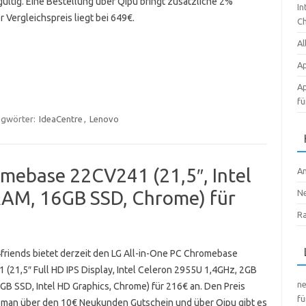
ültig. Eine Bestellung über Qipu bringt zusätzliche 2%
In
 Vergleichspreis liegt bei 649€.
Ch
Al
Ap
Ap
fü
agwörter:
IdeaCentre
,
Lenovo
omebase 22CV241 (21,5″, Intel
A
RAM, 16GB SSD, Chrome) für
N
R
friends bietet derzeit den LG All-in-One PC Chromebase
(21,5″ Full HD IPS Display, Intel Celeron 2955U 1,4GHz, 2GB
n
GB SSD, Intel HD Graphics, Chrome) für 216€ an. Den Preis
fü
t man über den 10€ Neukunden Gutschein und über Qipu gibt es