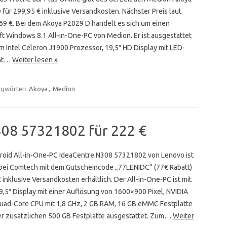
für 299,95 € inklusive Versandkosten. Nächster Preis laut
369 €. Bei dem Akoya P2029 D handelt es sich um einen
ft Windows 8.1 All-in-One-PC von Medion. Er ist ausgestattet
m Intel Celeron J1900 Prozessor, 19,5″ HD Display mit LED-
ght…
Weiter lesen »
agwörter:
Akoya
,
Medion
08 57321802 für 222 €
roid All-in-One-PC IdeaCentre N308 57321802 von Lenovo ist
 bei Comtech mit dem Gutscheincode „77LENIDC“ (77€ Rabatt)
 inklusive Versandkosten erhältlich. Der All-in-One-PC ist mit
,5″ Display mit einer Auflösung von 1600×900 Pixel, NVIDIA
uad-Core CPU mit 1,8 GHz, 2 GB RAM, 16 GB eMMC Festplatte
er zusätzlichen 500 GB Festplatte ausgestattet. Zum…
Weiter