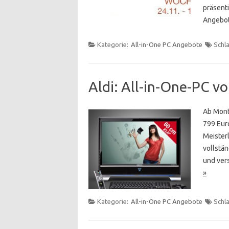
präsenti
Angebot
Kategorie:
All-in-One PC Angebote
Schl
Aldi: All-in-One-PC v
Ab Mont
799 Euro
Meisterl
vollstän
und vers
»
Kategorie:
All-in-One PC Angebote
Schl