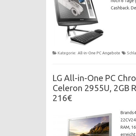
noch 6 Tage g
Cashback. Der
Kategorie:
All-in-One PC Angebote
Schl
LG All-in-One PC Chr
Celeron 2955U, 2GB 
216€
Brands4
22CV241 
RAM, 16
erreich