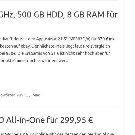
 GHz, 500 GB HDD, 8 GB RAM für
erkauft derzeit den Apple iMac 21,5″ (MF883D/A) für 879 € inkl.
osten auf ebay. Der nächste Preis liegt laut Preisvergleich
 bei 930€. Die Ersparnis von 51 € ist nicht sehr hoch aber für
rodukte immer noch erwähnenswert.
agwörter:
APPLE
,
iMac
 All-in-One für 299,95 €
Plus Woche auf Plus Online gibt des derzeit den Medion Akoya