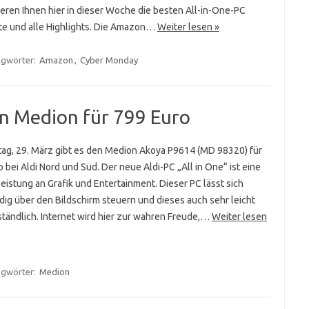
eren Ihnen hier in dieser Woche die besten All-in-One-PC
e und alle Highlights. Die Amazon…
Weiter lesen »
agwörter:
Amazon
,
Cyber Monday
on Medion für 799 Euro
ag, 29. März gibt es den Medion Akoya P9614 (MD 98320) für
 bei Aldi Nord und Süd. Der neue Aldi-PC „All in One“ ist eine
eistung an Grafik und Entertainment. Dieser PC lässt sich
dig über den Bildschirm steuern und dieses auch sehr leicht
tändlich. Internet wird hier zur wahren Freude,…
Weiter lesen
agwörter:
Medion