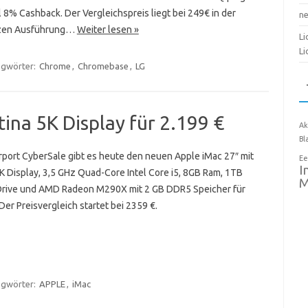
8% Cashback. Der Vergleichspreis liegt bei 249€ in der
n
zen Ausführung…
Weiter lesen »
Li
Li
agwörter:
Chrome
,
Chromebase
,
LG
tina 5K Display für 2.199 €
Ak
Bl
rport CyberSale gibt es heute den neuen Apple iMac 27″ mit
Ee
I
K Display, 3,5 GHz Quad-Core Intel Core i5, 8GB Ram, 1TB
M
Drive und AMD Radeon M290X mit 2 GB DDR5 Speicher für
Der Preisvergleich startet bei 2359 €.
agwörter:
APPLE
,
iMac