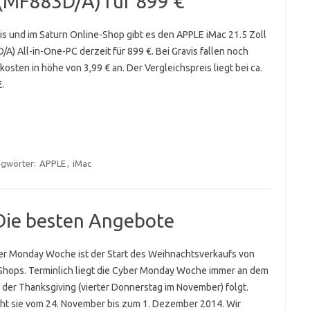
 (MF883D/A) für 899 €
is und im Saturn Online-Shop gibt es den APPLE iMac 21.5 Zoll
A) All-in-One-PC derzeit für 899 €. Bei Gravis fallen noch
osten in höhe von 3,99 € an. Der Vergleichspreis liegt bei ca.
.
agwörter:
APPLE
,
iMac
Die besten Angebote
er Monday Woche ist der Start des Weihnachtsverkaufs von
Shops. Terminlich liegt die Cyber Monday Woche immer an dem
 der Thanksgiving (vierter Donnerstag im November) folgt.
ht sie vom 24. November bis zum 1. Dezember 2014. Wir