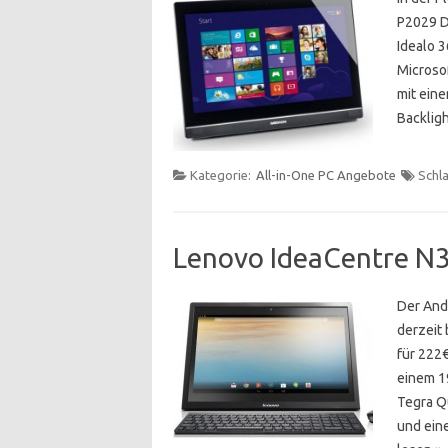
P2029 D 
Idealo 
Microso
mit eine
Backli
Kategorie:
All-in-One PC Angebote
Schl
Lenovo IdeaCentre N3
Der And
derzeit
für 222€
einem 19
Tegra Q
und ein