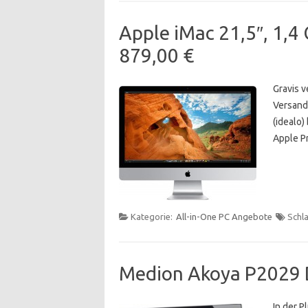
Apple iMac 21,5″, 1,4
879,00 €
Gravis v
Versandk
(idealo)
Apple P
Kategorie:
All-in-One PC Angebote
Schl
Medion Akoya P2029 D
In der 