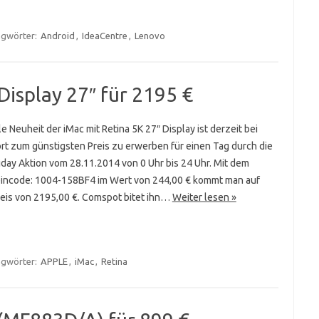
agwörter:
Android
,
IdeaCentre
,
Lenovo
Display 27″ für 2195 €
e Neuheit der iMac mit Retina 5K 27″ Display ist derzeit bei
rt zum günstigsten Preis zu erwerben für einen Tag durch die
iday Aktion vom 28.11.2014 von 0 Uhr bis 24 Uhr. Mit dem
incode: 1004-158BF4 im Wert von 244,00 € kommt man auf
reis von 2195,00 €. Comspot bitet ihn…
Weiter lesen »
agwörter:
APPLE
,
iMac
,
Retina