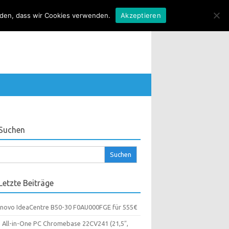
anden, dass wir Cookies verwenden.
Akzeptieren
Suchen
chen
ch:
Letzte Beiträge
novo IdeaCentre B50-30 F0AU000FGE für 555€
 All-in-One PC Chromebase 22CV241 (21,5″,