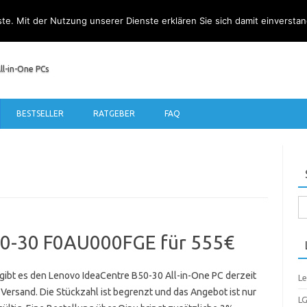
nste. Mit der Nutzung unserer Dienste erklären Sie sich damit einverst
ll-in-One PCs
Zum Inhalt springen
BESTSELLER
RATGEBER
FAQ
Su
na
50-30 F0AU000FGE für 555€
gibt es den Lenovo IdeaCentre B50-30 All-in-One PC derzeit
Le
. Versand. Die Stückzahl ist begrenzt und das Angebot ist nur
LG