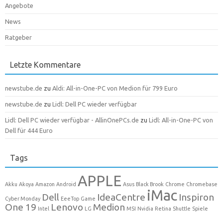
Angebote
News
Ratgeber
Letzte Kommentare
newstube.de
zu
Aldi: All-in-One-PC von Medion für 799 Euro
newstube.de
zu
Lidl: Dell PC wieder verfügbar
Lidl: Dell PC wieder verfügbar - AllinOnePCs.de
zu
Lidl: All-in-One-PC von
Dell für 444 Euro
Tags
APPLE
Akku
Akoya
Amazon
Android
Asus
Black Brook
Chrome
Chromebase
iMac
Dell
IdeaCentre
Inspiron
Cyber Monday
EeeTop
Game
One 19
Lenovo
Medion
Intel
LG
MSI
Nvidia
Retina
Shuttle
Spiele