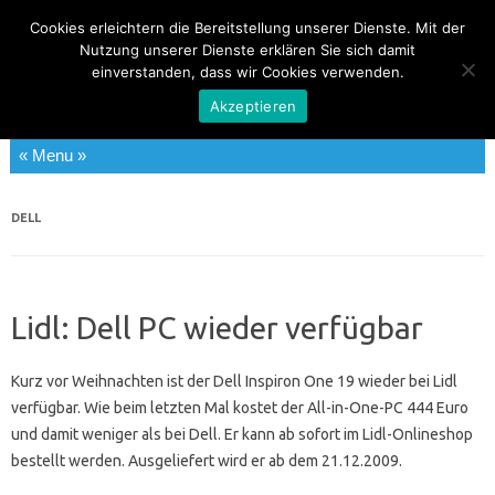
Cookies erleichtern die Bereitstellung unserer Dienste. Mit der
All-in-One PCs
Nutzung unserer Dienste erklären Sie sich damit
einverstanden, dass wir Cookies verwenden.
News, Informationen, Tests und Angebote zu All-in-One PCs
Akzeptieren
Zum Inhalt springen
DELL
Lidl: Dell PC wieder verfügbar
Kurz vor Weihnachten ist der Dell Inspiron One 19 wieder bei Lidl
verfügbar. Wie beim letzten Mal kostet der All-in-One-PC 444 Euro
und damit weniger als bei Dell. Er kann ab sofort im Lidl-Onlineshop
bestellt werden. Ausgeliefert wird er ab dem 21.12.2009.