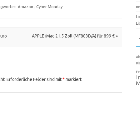
agwörter:
Amazon
,
Cyber Monday
n
Li
Li
Euro
APPLE iMac 21.5 Zoll (MF883D/A) für 899 €
»
Ak
Bl
Ee
I
ht.
Erforderliche Felder sind mit
*
markiert
M