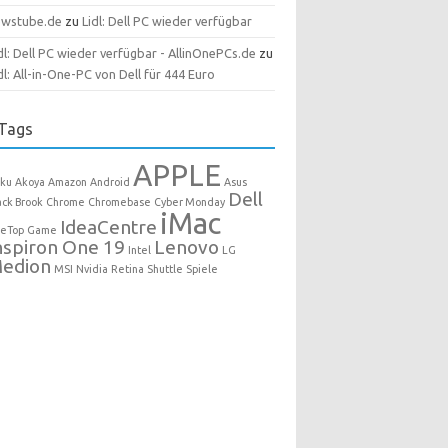
ewstube.de
zu
Lidl: Dell PC wieder verfügbar
dl: Dell PC wieder verfügbar - AllinOnePCs.de
zu
dl: All-in-One-PC von Dell für 444 Euro
Tags
APPLE
ku
Akoya
Amazon
Android
Asus
Dell
ack Brook
Chrome
Chromebase
Cyber Monday
iMac
IdeaCentre
eTop
Game
nspiron One 19
Lenovo
Intel
LG
edion
MSI
Nvidia
Retina
Shuttle
Spiele