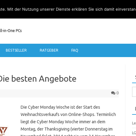
nste. Mit der Nutzung unserer Dienste erklären Sie sich damit einverst
ll-in-One PCs
Zum Inhalt springen
BESTSELLER
RATGEBER
FAQ
Die besten Angebote
Su
0
na
Die Cyber Monday Woche ist der Start des
Weihnachtsverkaufs von Online-Shops. Terminlich
liegt die Cyber Monday Woche immer an dem
Le
Montag, der Thanksgiving (vierter Donnerstag im
LG