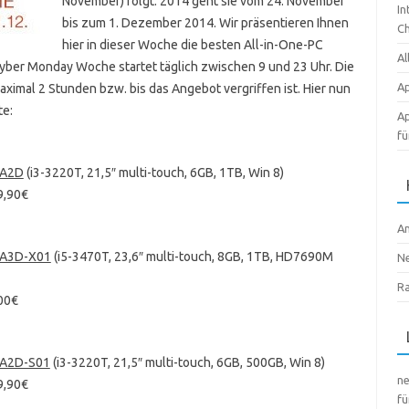
November) folgt. 2014 geht sie vom 24. November
In
bis zum 1. Dezember 2014. Wir präsentieren Ihnen
Ch
hier in dieser Woche die besten All-in-One-PC
Al
yber Monday Woche startet täglich zwischen 9 und 23 Uhr. Die
Ap
ximal 2 Stunden bzw. bis das Angebot vergriffen ist. Hier nun
te:
Ap
fü
0A2D
(i3-3220T, 21,5″ multi-touch, 6GB, 1TB, Win 8)
9,90€
A
0A3D-X01
(i5-3470T, 23,6″ multi-touch, 8GB, 1TB, HD7690M
N
R
200€
0A2D-S01
(i3-3220T, 21,5″ multi-touch, 6GB, 500GB, Win 8)
n
9,90€
fü