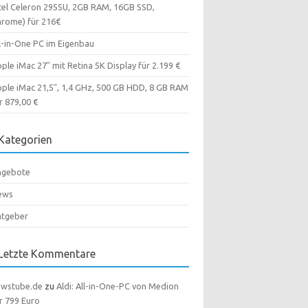
tel Celeron 2955U, 2GB RAM, 16GB SSD,
rome) für 216€
l-in-One PC im Eigenbau
ple iMac 27″ mit Retina 5K Display für 2.199 €
ple iMac 21,5″, 1,4 GHz, 500 GB HDD, 8 GB RAM
r 879,00 €
Kategorien
ngebote
ews
atgeber
Letzte Kommentare
ewstube.de
zu
Aldi: All-in-One-PC von Medion
r 799 Euro