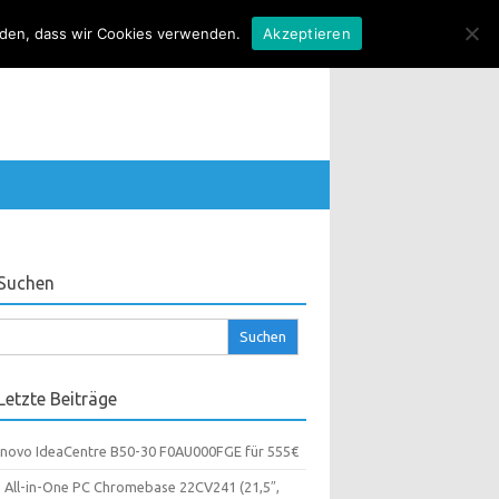
anden, dass wir Cookies verwenden.
Akzeptieren
Suchen
chen
ch:
Letzte Beiträge
novo IdeaCentre B50-30 F0AU000FGE für 555€
 All-in-One PC Chromebase 22CV241 (21,5″,